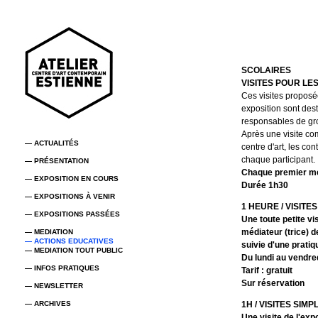
SCOLAIRES
VISITES POUR LE
Ces visites proposé
exposition sont dest
responsables de grou
Après une visite com
— ACTUALITÉS
centre d'art, les co
chaque participant.
— PRÉSENTATION
Chaque premier mer
— EXPOSITION EN COURS
Durée 1h30
— EXPOSITIONS À VENIR
1 HEURE / VISITES
— EXPOSITIONS PASSÉES
Une toute petite vis
médiateur (trice) d
— MEDIATION
— ACTIONS EDUCATIVES
suivie d'une prati
— MEDIATION TOUT PUBLIC
Du lundi au vendred
— INFOS PRATIQUES
Tarif : gratuit
Sur réservation
— NEWSLETTER
— ARCHIVES
1H / VISITES SIM
Une visite de l'exp