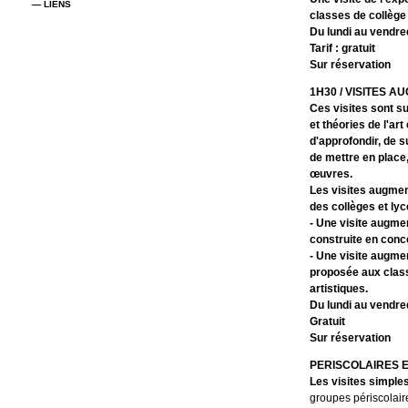
— LIENS
classes de collège 
Du lundi au vendred
Tarif : gratuit
Sur réservation
1H30 / VISITES 
Ces visites sont s
et théories de l'art
d'approfondir, de s
de mettre en place,
œuvres.
Les visites augmen
des collèges et lyc
- Une visite augme
construite en conce
- Une visite augme
proposée aux class
artistiques.
Du lundi au vendred
Gratuit
Sur réservation
PERISCOLAIRES 
Les visites simples
groupes périscolai