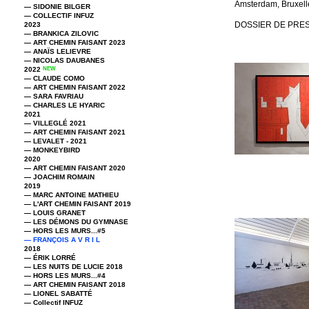
Amsterdam, Bruxelle
— SIDONIE BILGER
— COLLECTIF INFUZ
DOSSIER DE PRE
2023
— BRANKICA ZILOVIC
— ART CHEMIN FAISANT 2023
— ANAÏS LELIEVRE
— NICOLAS DAUBANES
2022
NEW
— CLAUDE COMO
— ART CHEMIN FAISANT 2022
— SARA FAVRIAU
— CHARLES LE HYARIC
2021
— VILLEGLÉ 2021
— ART CHEMIN FAISANT 2021
— LEVALET - 2021
— MONKEYBIRD
2020
— ART CHEMIN FAISANT 2020
— JOACHIM ROMAIN
2019
— MARC ANTOINE MATHIEU
— L'ART CHEMIN FAISANT 2019
— LOUIS GRANET
— LES DÉMONS DU GYMNASE
— HORS LES MURS...#5
— FRANÇOIS A V R I L
2018
— ÉRIK LORRÉ
— LES NUITS DE LUCIE 2018
— HORS LES MURS...#4
— ART CHEMIN FAISANT 2018
— LIONEL SABATTÉ
— Collectif INFUZ