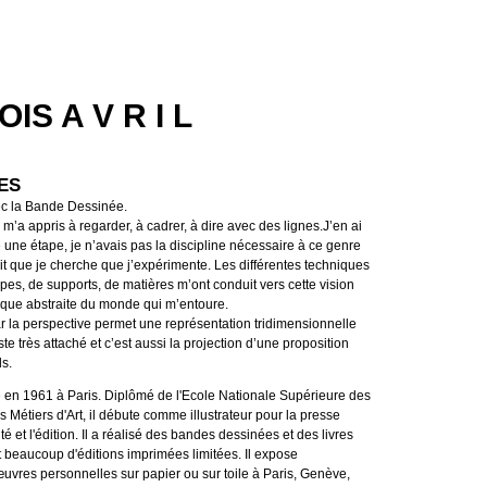
IS A V R I L
ES
c la Bande Dessinée.
’a appris à regarder, à cadrer, à dire avec des lignes.J’en ai
 une étape, je n’avais pas la discipline nécessaire à ce genre
lait que je cherche que j’expérimente. Les différentes techniques
pes, de supports, de matières m’ont conduit vers cette vision
esque abstraite du monde qui m’entoure.
 car la perspective permet une représentation tridimensionnelle
ste très attaché et c’est aussi la projection d’une proposition
ds.
né en 1961 à Paris. Diplômé de l'Ecole Nationale Supérieure des
s Métiers d'Art, il débute comme illustrateur pour la presse
té et l'édition. Il a réalisé des bandes dessinées et des livres
ait beaucoup d'éditions imprimées limitées. Il expose
uvres personnelles sur papier ou sur toile à Paris, Genève,