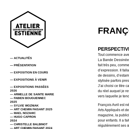
FRANÇO
PERSPECTIV
Tout commence ave
— ACTUALITÉS
La Bande Dessinée m
fait très peu, comme
— PRÉSENTATION
d’expression. Il fal
— EXPOSITION EN COURS
de dessins, d’estam
— EXPOSITIONS À VENIR
stylisée parfois pr
J’ai choisi ce titre
— EXPOSITIONS PASSÉES
2026
du réel auquel je re
— ARMELLE DE SAINTE MARIE
vers laquelle je ten
— FABIEN BOUGUENNEC
2025
François Avril est 
— SYLVIE WOZNIAK
— ART CHEMIN FAISANT 2025
Arts Appliqués et de
— MAEL NOZAHIC
magazine, la publici
— HUGO CAPRON
pour enfants. Il a f
2024
— CHRISTELLE BALBINOT
régulièrement ses œ
— ART CHEMIN FAISANT 2024