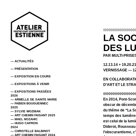
◊◊◊◊◊◊◊◊◊◊◊◊◊◊◊◊◊◊
LA SOC
DES L
PAR MULTI-PRISE
— ACTUALITÉS
12.13.14 + 19.20.
— PRÉSENTATION
VERNISSAGE — 12
— EXPOSITION EN COURS
EN COLLABORATI
— EXPOSITIONS À VENIR
D’ART ET LE STR
— EXPOSITIONS PASSÉES
◊◊◊◊◊◊◊◊◊◊◊◊◊◊◊◊◊◊
2026
En 2014, Pont-Scor
— ARMELLE DE SAINTE MARIE
— FABIEN BOUGUENNEC
obscur de décembr
2025
du théme de “La Soc
— SYLVIE WOZNIAK
— ART CHEMIN FAISANT 2025
temps des lumières
— MAEL NOZAHIC
est celui de la lumi
— HUGO CAPRON
Diderot, Rousseau 
2024
— CHRISTELLE BALBINOT
l’obscurantisme, c
— ART CHEMIN FAISANT 2024