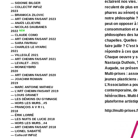
éclairent nos vies.
— SIDONIE BILGER
reculent de plus en
— COLLECTIF INFUZ
2023
phares au xénon) qu
— BRANKICA ZILOVIC
notre philosophie
— ART CHEMIN FAISANT 2023
— ANAÏS LELIEVRE
peut-on opposer à
— NICOLAS DAUBANES
consommation et au
2022
NEW
philosophes des lu
— CLAUDE COMO
— ART CHEMIN FAISANT 2022
chapelles. Quelles 
— SARA FAVRIAU
faire jaillir ? C’est
— CHARLES LE HYARIC
2021
répondre à ces que
— VILLEGLÉ 2021
Chaque oeuvre y ser
— ART CHEMIN FAISANT 2021
Nastasja Duthois,
— LEVALET - 2021
— MONKEYBIRD
Augade, se présen
2020
Multi-prises : assoc
— ART CHEMIN FAISANT 2020
jeunes plasticiens 
— JOACHIM ROMAIN
2019
L’Association a pou
— MARC ANTOINE MATHIEU
contemporaine, de 
— L'ART CHEMIN FAISANT 2019
— LOUIS GRANET
hétéroclites. Multi-
— LES DÉMONS DU GYMNASE
plateforme artistiq
— HORS LES MURS...#5
— FRANÇOIS A V R I L
http://multi-prises.f
2018
— ÉRIK LORRÉ
— LES NUITS DE LUCIE 2018
— HORS LES MURS...#4
— ART CHEMIN FAISANT 2018
— LIONEL SABATTÉ
— Collectif INFUZ