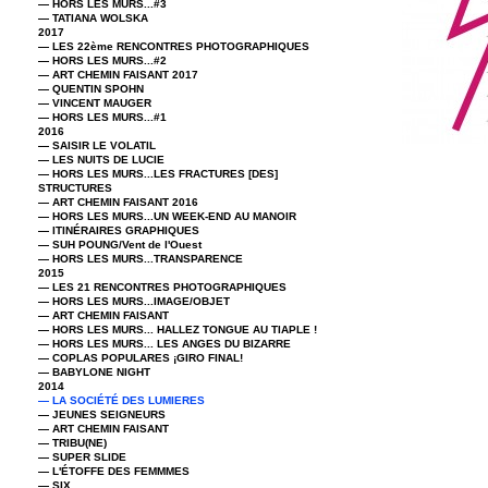
— HORS LES MURS...#3
— TATIANA WOLSKA
2017
— LES 22ème RENCONTRES PHOTOGRAPHIQUES
— HORS LES MURS...#2
— ART CHEMIN FAISANT 2017
— QUENTIN SPOHN
— VINCENT MAUGER
— HORS LES MURS...#1
2016
— SAISIR LE VOLATIL
— LES NUITS DE LUCIE
— HORS LES MURS...LES FRACTURES [DES]
STRUCTURES
— ART CHEMIN FAISANT 2016
— HORS LES MURS...UN WEEK-END AU MANOIR
— ITINÉRAIRES GRAPHIQUES
— SUH POUNG/Vent de l'Ouest
— HORS LES MURS...TRANSPARENCE
2015
— LES 21 RENCONTRES PHOTOGRAPHIQUES
— HORS LES MURS...IMAGE/OBJET
— ART CHEMIN FAISANT
— HORS LES MURS... HALLEZ TONGUE AU TIAPLE !
— HORS LES MURS... LES ANGES DU BIZARRE
— COPLAS POPULARES ¡GIRO FINAL!
— BABYLONE NIGHT
2014
— LA SOCIÉTÉ DES LUMIERES
— JEUNES SEIGNEURS
— ART CHEMIN FAISANT
— TRIBU(NE)
— SUPER SLIDE
— L'ÉTOFFE DES FEMMMES
— SIX