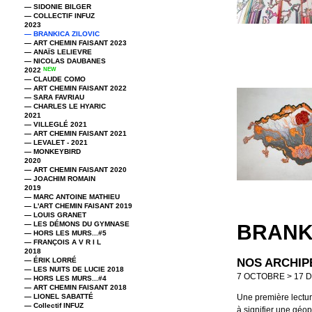
— SIDONIE BILGER
— COLLECTIF INFUZ
2023
— BRANKICA ZILOVIC
— ART CHEMIN FAISANT 2023
— ANAÏS LELIEVRE
— NICOLAS DAUBANES
2022
NEW
— CLAUDE COMO
— ART CHEMIN FAISANT 2022
— SARA FAVRIAU
— CHARLES LE HYARIC
2021
— VILLEGLÉ 2021
— ART CHEMIN FAISANT 2021
— LEVALET - 2021
— MONKEYBIRD
2020
— ART CHEMIN FAISANT 2020
— JOACHIM ROMAIN
2019
— MARC ANTOINE MATHIEU
— L'ART CHEMIN FAISANT 2019
— LOUIS GRANET
— LES DÉMONS DU GYMNASE
BRANKI
— HORS LES MURS...#5
— FRANÇOIS A V R I L
2018
— ÉRIK LORRÉ
NOS ARCHIP
— LES NUITS DE LUCIE 2018
7 OCTOBRE > 17 
— HORS LES MURS...#4
— ART CHEMIN FAISANT 2018
— LIONEL SABATTÉ
Une première lectur
— Collectif INFUZ
à signifier une géo