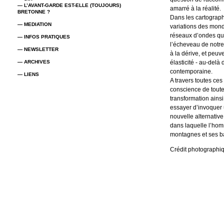
— L’AVANT-GARDE EST-ELLE (TOUJOURS)
amarré à la réalité.
BRETONNE ?
Dans les cartograph
— MEDIATION
variations des mond
réseaux d’ondes que 
— INFOS PRATIQUES
l’écheveau de notre
— NEWSLETTER
à la dérive, et peuv
— ARCHIVES
élasticité - au-delà 
contemporaine.
— LIENS
A travers toutes ce
conscience de toutes
transformation ains
essayer d’invoquer
nouvelle alternativ
dans laquelle l’hom
montagnes et ses b
Crédit photographi