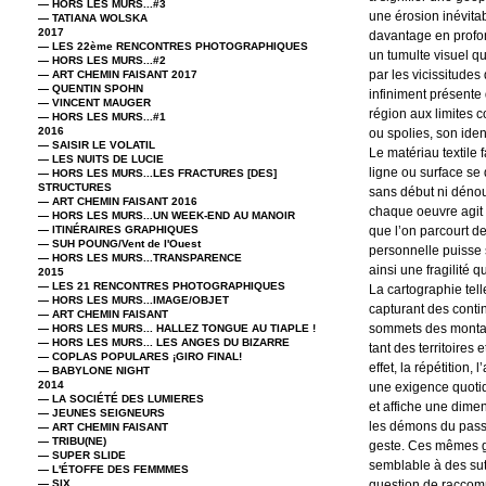
— HORS LES MURS...#3
une érosion inévita
— TATIANA WOLSKA
2017
davantage en profond
— LES 22ème RENCONTRES PHOTOGRAPHIQUES
un tumulte visuel q
— HORS LES MURS...#2
par les vicissitudes 
— ART CHEMIN FAISANT 2017
— QUENTIN SPOHN
infiniment présente 
— VINCENT MAUGER
région aux limites 
— HORS LES MURS...#1
2016
ou spolies, son iden
— SAISIR LE VOLATIL
Le matériau textile 
— LES NUITS DE LUCIE
ligne ou surface se 
— HORS LES MURS...LES FRACTURES [DES]
STRUCTURES
sans début ni dénou
— ART CHEMIN FAISANT 2016
chaque oeuvre agit 
— HORS LES MURS...UN WEEK-END AU MANOIR
— ITINÉRAIRES GRAPHIQUES
que l’on parcourt d
— SUH POUNG/Vent de l'Ouest
personnelle puisse 
— HORS LES MURS...TRANSPARENCE
ainsi une fragilité 
2015
— LES 21 RENCONTRES PHOTOGRAPHIQUES
La cartographie tel
— HORS LES MURS...IMAGE/OBJET
capturant des conti
— ART CHEMIN FAISANT
sommets des montagn
— HORS LES MURS... HALLEZ TONGUE AU TIAPLE !
— HORS LES MURS... LES ANGES DU BIZARRE
tant des territoires
— COPLAS POPULARES ¡GIRO FINAL!
effet, la répétition
— BABYLONE NIGHT
2014
une exigence quotid
— LA SOCIÉTÉ DES LUMIERES
et affiche une dimen
— JEUNES SEIGNEURS
les démons du passé
— ART CHEMIN FAISANT
— TRIBU(NE)
geste. Ces mêmes ge
— SUPER SLIDE
semblable à des sutu
— L'ÉTOFFE DES FEMMMES
— SIX
question de raccom