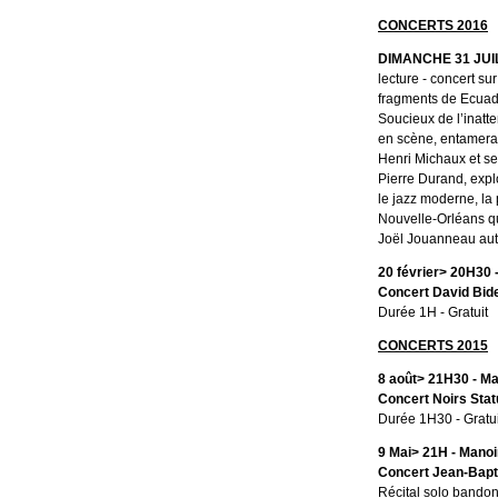
CONCERTS 2016
DIMANCHE 31 JUILL
lecture - concert su
fragments de Ecuad
Soucieux de l’inatt
en scène, entamera 
Henri Michaux et ses
Pierre Durand, explo
le jazz moderne, la
Nouvelle-Orléans qu
Joël Jouanneau aut
20 février> 20H30 -
Concert David Bid
Durée 1H - Gratuit
CONCERTS 2015
8 août> 21H30 - Ma
Concert Noirs Sta
Durée 1H30 - Gratui
9 Mai> 21H - Manoi
Concert Jean-Bapt
Récital solo bandon