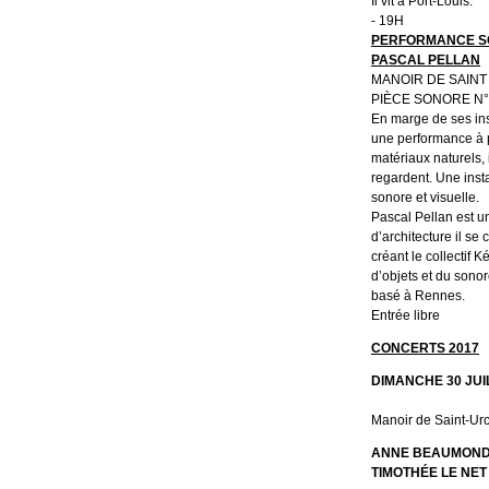
Il vit à Port-Louis.
- 19H
PERFORMANCE SO
PASCAL PELLAN
MANOIR DE SAIN
PIÈCE SONORE N°
En marge de ses ins
une performance à p
matériaux naturels, 
regardent. Une insta
sonore et visuelle.
Pascal Pellan est u
d’architecture il se
créant le collectif 
d’objets et du sonore
basé à Rennes.
Entrée libre
CONCERTS 2017
DIMANCHE 30 JUIL
Manoir de Saint-Ur
ANNE BEAUMOND
TIMOTHÉE LE NE