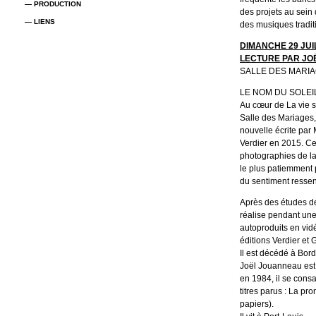
— PRODUCTION
des projets au sein 
— LIENS
des musiques traditi
DIMANCHE 29 JUIL
LECTURE PAR JO
SALLE DES MARIA
LE NOM DU SOLEI
Au cœur de La vie 
Salle des Mariages,
nouvelle écrite par 
Verdier en 2015. Cet
photographies de la 
le plus patiemment p
du sentiment ressen
Après des études de
réalise pendant une
autoproduits en vidé
éditions Verdier et 
Il est décédé à Bord
Joël Jouanneau est 
en 1984, il se consa
titres parus : La pr
papiers).