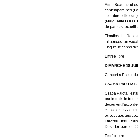
Anne Beaumond est 
contemporaines (Lou
littérature, elle con
(Marguerite Duras, 
de paroles recueillie
Timothée Le Net est
influences, un vaga
jusqu'aux conns des 
Entrée libre
DIMANCHE 18 JUIN
Concert à l’issue d
CSABA PALOTAÏ -
Csaba Palotaï, est 
par le rock, le free-
découvert l'accordé
classe de jazz et mu
éclectiques aux cô
Loizeau, John Parish
Deserter, paru en 2
Entrée libre