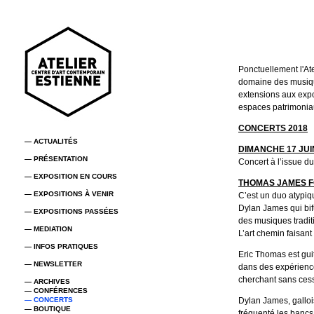
Ponctuellement l'Ate
domaine des musiq
extensions aux expo
espaces patrimoniau
CONCERTS 2018
— ACTUALITÉS
DIMANCHE 17 JUIN
— PRÉSENTATION
Concert à l’issue d
— EXPOSITION EN COURS
THOMAS JAMES 
— EXPOSITIONS À VENIR
C’est un duo atypiqu
Dylan James qui bifu
— EXPOSITIONS PASSÉES
des musiques tradit
— MEDIATION
L’art chemin faisant 
— INFOS PRATIQUES
Eric Thomas est guit
— NEWSLETTER
dans des expérience
cherchant sans cess
— ARCHIVES
— CONFÉRENCES
— CONCERTS
Dylan James, gallois
— BOUTIQUE
fréquenté les bancs