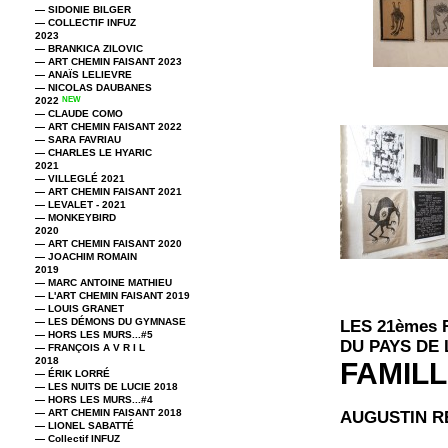
— SIDONIE BILGER
— COLLECTIF INFUZ
2023
— BRANKICA ZILOVIC
— ART CHEMIN FAISANT 2023
— ANAÏS LELIEVRE
— NICOLAS DAUBANES
2022
NEW
— CLAUDE COMO
— ART CHEMIN FAISANT 2022
— SARA FAVRIAU
— CHARLES LE HYARIC
2021
— VILLEGLÉ 2021
— ART CHEMIN FAISANT 2021
— LEVALET - 2021
— MONKEYBIRD
2020
— ART CHEMIN FAISANT 2020
— JOACHIM ROMAIN
2019
— MARC ANTOINE MATHIEU
— L'ART CHEMIN FAISANT 2019
— LOUIS GRANET
— LES DÉMONS DU GYMNASE
LES 21èmes
— HORS LES MURS...#5
DU PAYS DE
— FRANÇOIS A V R I L
2018
FAMIL
— ÉRIK LORRÉ
— LES NUITS DE LUCIE 2018
— HORS LES MURS...#4
— ART CHEMIN FAISANT 2018
AUGUSTIN R
— LIONEL SABATTÉ
— Collectif INFUZ