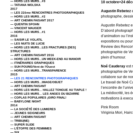
— HORS LES MURS...#3
10 octobre>24 dé
— TATIANA WOLSKA
2017
Augustin Rebetez
e
— LES 22ème RENCONTRES PHOTOGRAPHIQUES
photographe, dessina
— HORS LES MURS...#2
— ART CHEMIN FAISANT 2017
— QUENTIN SPOHN
Augustin Rebetez est
— VINCENT MAUGER
D’abord photographe,
— HORS LES MURS...#1
d’animation ou l’ins
2016
— SAISIR LE VOLATIL
expositions ou pour 
— LES NUITS DE LUCIE
Review des Rencontr
— HORS LES MURS...LES FRACTURES [DES]
STRUCTURES
photographie de Vev
— ART CHEMIN FAISANT 2016
plein d’humour.
— HORS LES MURS...UN WEEK-END AU MANOIR
— ITINÉRAIRES GRAPHIQUES
Noé Cauderay
est 
— SUH POUNG/Vent de l'Ouest
— HORS LES MURS...TRANSPARENCE
photographie de Vev
2015
collabore sur de no
— LES 21 RENCONTRES PHOTOGRAPHIQUES
Le travail de Noé 
— HORS LES MURS...IMAGE/OBJET
— ART CHEMIN FAISANT
l’encontre de l’uni
— HORS LES MURS... HALLEZ TONGUE AU TIAPLE !
La médiocrité, les 
— HORS LES MURS... LES ANGES DU BIZARRE
— COPLAS POPULARES ¡GIRO FINAL!
motivations à execu
— BABYLONE NIGHT
2014
Pink Room
— LA SOCIÉTÉ DES LUMIERES
Viriginia Mori, Hair
— JEUNES SEIGNEURS
— ART CHEMIN FAISANT
— TRIBU(NE)
— SUPER SLIDE
— L'ÉTOFFE DES FEMMMES
— SIX