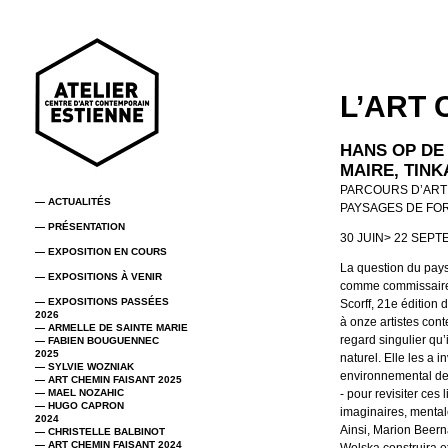
L’ART 
HANS OP DE
MAIRE, TINK
PARCOURS D’ART
— ACTUALITÉS
PAYSAGES DE FO
— PRÉSENTATION
30 JUIN> 22 SEP
— EXPOSITION EN COURS
La question du pays
— EXPOSITIONS À VENIR
comme commissaire d
— EXPOSITIONS PASSÉES
Scorff, 21e édition
2026
à onze artistes cont
— ARMELLE DE SAINTE MARIE
regard singulier qu’
— FABIEN BOUGUENNEC
2025
naturel. Elle les a i
— SYLVIE WOZNIAK
environnemental de
— ART CHEMIN FAISANT 2025
— MAEL NOZAHIC
- pour revisiter ces 
— HUGO CAPRON
imaginaires, mental
2024
Ainsi, Marion Beerna
— CHRISTELLE BALBINOT
— ART CHEMIN FAISANT 2024