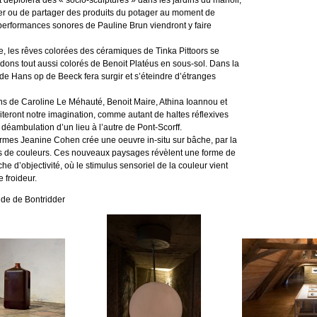
t déploiera des « socio-sculptures » dans les jardins du manoir,
er ou de partager des produits du potager au moment de
 performances sonores de Pauline Brun viendront y faire
ne, les rêves colorées des céramiques de Tinka Pittoors se
idons tout aussi colorés de Benoit Platéus en sous-sol. Dans la
 de Hans op de Beeck fera surgir et s’éteindre d’étranges
ions de Caroline Le Méhauté, Benoit Maire, Athina Ioannou et
citeront notre imagination, comme autant de haltes réflexives
déambulation d’un lieu à l’autre de Pont-Scorff.
mes Jeanine Cohen crée une oeuvre in-situ sur bâche, par la
ts de couleurs. Ces nouveaux paysages révèlent une forme de
che d’objectivité, où le stimulus sensoriel de la couleur vient
 froideur.
de de Bontridder