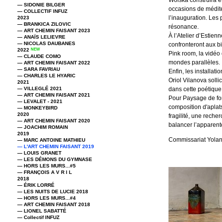
Wolska construira e
— SIDONIE BILGER
occasions de médit
— COLLECTIF INFUZ
l’inauguration. Les
2023
— BRANKICA ZILOVIC
résonance.
— ART CHEMIN FAISANT 2023
À l’Atelier d’Estien
— ANAÏS LELIEVRE
— NICOLAS DAUBANES
confronteront aux b
2022
NEW
Pink room, la vidéo
— CLAUDE COMO
mondes parallèles.
— ART CHEMIN FAISANT 2022
— SARA FAVRIAU
Enfin, les installat
— CHARLES LE HYARIC
Oriol Vilanova solli
2021
— VILLEGLÉ 2021
dans cette poétique 
— ART CHEMIN FAISANT 2021
Pour Paysage de for
— LEVALET - 2021
composition d'apla
— MONKEYBIRD
2020
fragilité, une recher
— ART CHEMIN FAISANT 2020
balancer l’apparente
— JOACHIM ROMAIN
2019
Commissariat Yolan
— MARC ANTOINE MATHIEU
— L'ART CHEMIN FAISANT 2019
— LOUIS GRANET
— LES DÉMONS DU GYMNASE
— HORS LES MURS...#5
— FRANÇOIS A V R I L
2018
— ÉRIK LORRÉ
— LES NUITS DE LUCIE 2018
— HORS LES MURS...#4
— ART CHEMIN FAISANT 2018
— LIONEL SABATTÉ
— Collectif INFUZ