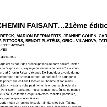
CHEMIN FAISANT…21ème éditi
 BEECK, MARION BEERNAERTS, JEANINE COHEN, CAR
A PITTOORS, BENOIT PLATÉUS, ORIOL VILANOVA, TA
 CONTEMPORAIN
RMES
TEMBRE 2019
age est au cœur des préoccupations de notre société. Invitée
e l'exposition « Paysage de formes » de l’été 2019 à Pont-
 de L’art Chemin Faisant, Yolande De Bontridder a voulu donner
emporains d’horizons différents l’opportunité de partager le
ils portent sur les liens tissés entre l’homme et son milieu
nvités à investir le riche patrimoine historique, architectural et
 Pont-Scorff - paysages, maisons anciennes, église ou manoir
lieux sous les formes les plus diverses, réalistes, poétiques,
es, symboliques ou sociétales.
erts mettra en lumière le souterrain dans les bois. Tatiana