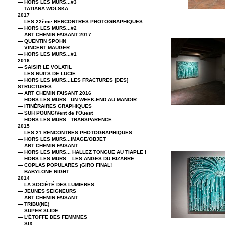
— HORS LES MURS...#3
— TATIANA WOLSKA
2017
— LES 22ème RENCONTRES PHOTOGRAPHIQUES
— HORS LES MURS...#2
— ART CHEMIN FAISANT 2017
— QUENTIN SPOHN
— VINCENT MAUGER
— HORS LES MURS...#1
2016
— SAISIR LE VOLATIL
— LES NUITS DE LUCIE
— HORS LES MURS...LES FRACTURES [DES]
STRUCTURES
— ART CHEMIN FAISANT 2016
— HORS LES MURS...UN WEEK-END AU MANOIR
— ITINÉRAIRES GRAPHIQUES
— SUH POUNG/Vent de l'Ouest
— HORS LES MURS...TRANSPARENCE
2015
— LES 21 RENCONTRES PHOTOGRAPHIQUES
— HORS LES MURS...IMAGE/OBJET
— ART CHEMIN FAISANT
— HORS LES MURS... HALLEZ TONGUE AU TIAPLE !
— HORS LES MURS... LES ANGES DU BIZARRE
— COPLAS POPULARES ¡GIRO FINAL!
— BABYLONE NIGHT
2014
— LA SOCIÉTÉ DES LUMIERES
— JEUNES SEIGNEURS
— ART CHEMIN FAISANT
— TRIBU(NE)
— SUPER SLIDE
— L'ÉTOFFE DES FEMMMES
— SIX