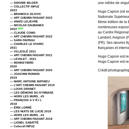
une mêlée de virgul
— SIDONIE BILGER
— COLLECTIF INFUZ
2023
Hugo Capron (né en 1
— BRANKICA ZILOVIC
Nationale Supérieure
— ART CHEMIN FAISANT 2023
— ANAÏS LELIEVRE
8ème édition de la 
— NICOLAS DAUBANES
nombreuses expositio
2022
NEW
au Centre Régional 
— CLAUDE COMO
— ART CHEMIN FAISANT 2022
Lambert, Avignon (F
— SARA FAVRIAU
(FR). Ses œuvres fig
— CHARLES LE HYARIC
françaises et intern
2021
— VILLEGLÉ 2021
— ART CHEMIN FAISANT 2021
Hugo Capron est rep
— LEVALET - 2021
Hugo Capron est rep
— MONKEYBIRD
2020
Crédit photographi
— ART CHEMIN FAISANT 2020
— JOACHIM ROMAIN
2019
— MARC ANTOINE MATHIEU
— L'ART CHEMIN FAISANT 2019
— LOUIS GRANET
— LES DÉMONS DU GYMNASE
— HORS LES MURS...#5
— FRANÇOIS A V R I L
2018
— ÉRIK LORRÉ
— LES NUITS DE LUCIE 2018
— HORS LES MURS...#4
— ART CHEMIN FAISANT 2018
— LIONEL SABATTÉ
— Collectif INFUZ