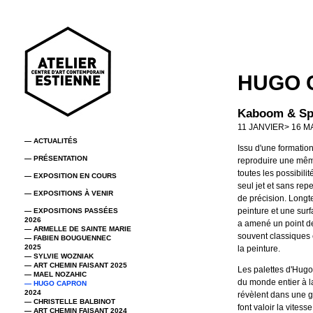
HUGO 
Kaboom & Sp
11 JANVIER> 16 M
— ACTUALITÉS
Issu d'une formatio
— PRÉSENTATION
reproduire une mêm
toutes les possibili
— EXPOSITION EN COURS
seul jet et sans re
— EXPOSITIONS À VENIR
de précision. Long
peinture et une surf
— EXPOSITIONS PASSÉES
2026
a amené un point d
— ARMELLE DE SAINTE MARIE
souvent classiques 
— FABIEN BOUGUENNEC
2025
la peinture.
— SYLVIE WOZNIAK
— ART CHEMIN FAISANT 2025
Les palettes d'Hugo
— MAEL NOZAHIC
du monde entier à la
— HUGO CAPRON
2024
révèlent dans une 
— CHRISTELLE BALBINOT
font valoir la vites
— ART CHEMIN FAISANT 2024